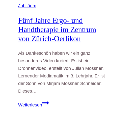
besinnliche
Jubiläum
Weihnacht
und
Fünf Jahre Ergo- und
einen
Handtherapie im Zentrum
guten
von Zürich-Oerlikon
Rutsch
ins
Als Dankeschön haben wir ein ganz
neue
besonderes Video kreiert. Es ist ein
Jahr
Drohnenvideo, erstellt von Julian Mossner,
Lernender Mediamatik im 3. Lehrjahr. Er ist
der Sohn von Mirjam Mossner-Schneider.
Dieses…
Fünf
Weiterlesen
Jahre