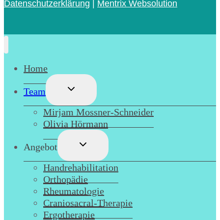
Datenschutzerklärung
|
Mentrix Websolution
Home
Untermenü
Team
umschalten
Mirjam Mossner-Schneider
Olivia Hörmann
Untermenü
Angebot
umschalten
Handrehabilitation
Orthopädie
Rheumatologie
Craniosacral-Therapie
Ergotherapie