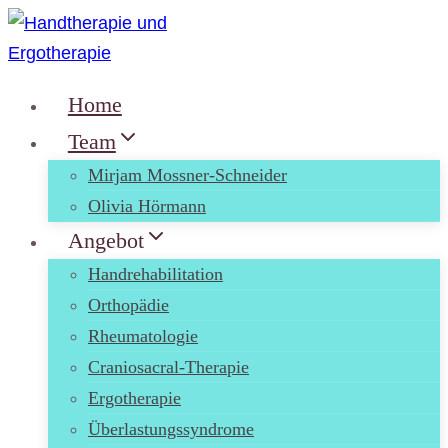
Zum
Inhalt
springen
Home
Team
Mirjam Mossner-Schneider
Olivia Hörmann
Angebot
Handrehabilitation
Orthopädie
Rheumatologie
Craniosacral-Therapie
Ergotherapie
Überlastungssyndrome