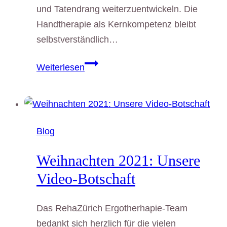
und Tatendrang weiterzuentwickeln. Die
Handtherapie als Kernkompetenz bleibt
selbstverständlich…
Zehn
Weiterlesen
Jahre
Ergotherapie
und
Craniosacrale
Blog
Osteopathie
Praxis
Weihnachten 2021: Unsere
RehaZürich
Video-Botschaft
Das RehaZürich Ergotherhapie-Team
bedankt sich herzlich für die vielen