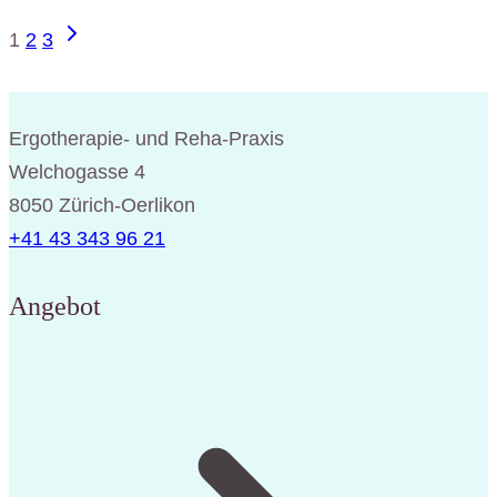
Nächste
Seitennavigation
1
2
3
Seite
Ergotherapie- und Reha-Praxis
Welchogasse 4
8050 Zürich-Oerlikon
+41 43 343 96 21
Angebot