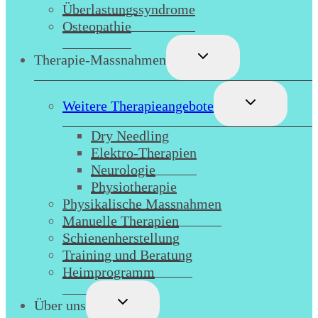
Überlastungssyndrome
Osteopathie
Untermenü
Therapie-Massnahmen
umschalten
Untermenü
Weitere Therapieangebote
umschalten
Dry Needling
Elektro-Therapien
Neurologie
Physiotherapie
Physikalische Massnahmen
Manuelle Therapien
Schienenherstellung
Training und Beratung
Heimprogramm
Untermenü
Über uns
umschalten