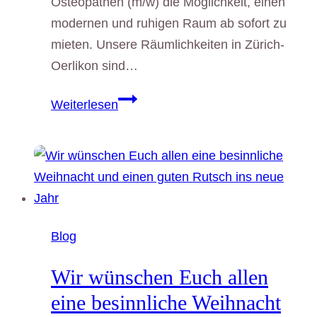
Osteopathen (m/w) die Möglichkeit, einen
modernen und ruhigen Raum ab sofort zu
mieten. Unsere Räumlichkeiten in Zürich-
Oerlikon sind…
Wir
Weiterlesen
suchen
als
Verstärkung
eine
Osteopathin
oder
Blog
einen
Osteopathen
Wir wünschen Euch allen
eine besinnliche Weihnacht