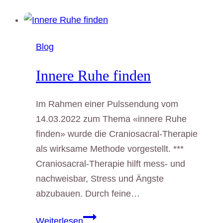
Ergo-
und
Handtherapie
Blog
im
Zentrum
Innere Ruhe finden
von
Zürich-
Im Rahmen einer Pulssendung vom
Oerlikon
14.03.2022 zum Thema «innere Ruhe
finden» wurde die Craniosacral-Therapie
als wirksame Methode vorgestellt. ***
Craniosacral-Therapie hilft mess- und
nachweisbar, Stress und Ängste
abzubauen. Durch feine…
Innere
Weiterlesen