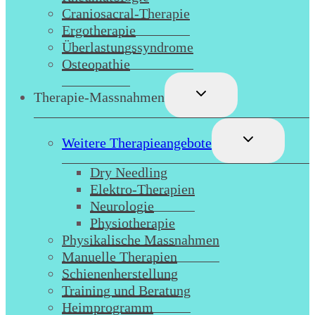
Craniosacral-Therapie
Ergotherapie
Überlastungssyndrome
Osteopathie
Untermenü
Therapie-Massnahmen
umschalten
Untermenü
Weitere Therapieangebote
umschalten
Dry Needling
Elektro-Therapien
Neurologie
Physiotherapie
Physikalische Massnahmen
Manuelle Therapien
Schienenherstellung
Training und Beratung
Heimprogramm