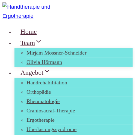
Zum
Inhalt
springen
Home
Team
Mirjam Mossner-Schneider
Olivia Hörmann
Angebot
Handrehabilitation
Orthopädie
Rheumatologie
Craniosacral-Therapie
Ergotherapie
Überlastungssyndrome