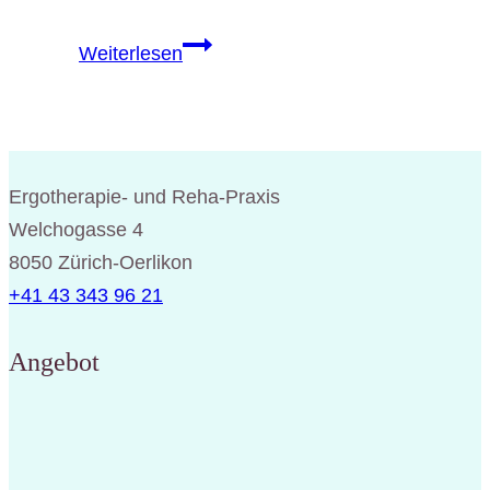
Wir
Weiterlesen
wünschen
Euch
allen
eine
Ergotherapie- und Reha-Praxis
besinnliche
Welchogasse 4
Weihnacht
8050 Zürich-Oerlikon
und
+41 43 343 96 21
einen
guten
Angebot
Rutsch
ins
neue
Jahr