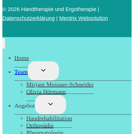
© 2026
Handtherapie und Ergotherapie |
Datenschutzerklärung
|
Mentrix Websolution
Home
Untermenü
Team
umschalten
Mirjam Mossner-Schneider
Olivia Hörmann
Untermenü
Angebot
umschalten
Handrehabilitation
Orthopädie
Rheumatologie