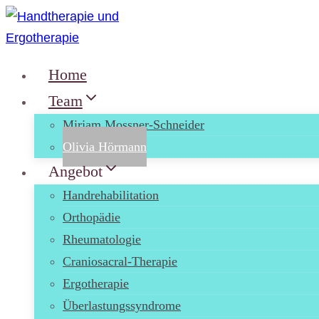
Zum
Inhalt
springen
Home
Team
Mirjam Mossner-Schneider
Olivia Hörmann
Angebot
Handrehabilitation
Orthopädie
Rheumatologie
Craniosacral-Therapie
Ergotherapie
Überlastungssyndrome