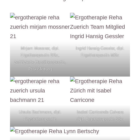
Mirjam Mossner, dipl.
Ingrid Hansig-Gessler, dipl.
Ergotherapeutin BSc,
Ergotherapeutin MSc
zertifizierte Handtherapeutin,
Praxisleitung
Ursula Bachmann, dipl.
Isabel Carriconde Colvara
Physiotherapeutin
dipl. Ergotherapeutin BSc