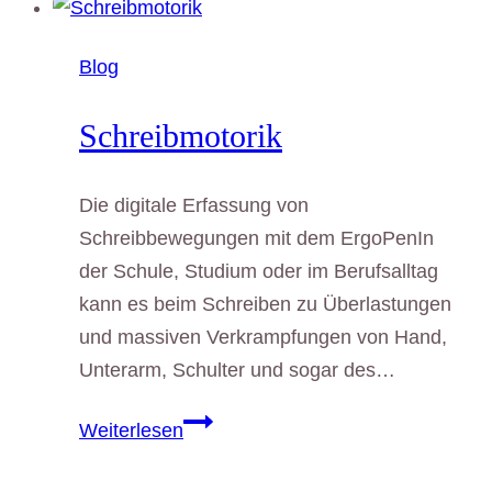
und
Physiotherapie
Blog
All-
in-
Schreibmotorik
All
machen
Die digitale Erfassung von
gemeinsam
Schreibbewegungen mit dem ErgoPenIn
Werbung
der Schule, Studium oder im Berufsalltag
kann es beim Schreiben zu Überlastungen
und massiven Verkrampfungen von Hand,
Unterarm, Schulter und sogar des…
Schreibmotorik
Weiterlesen