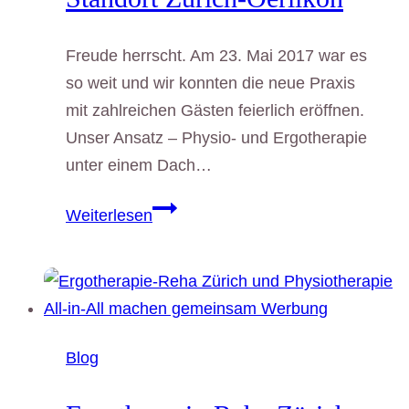
Freude herrscht. Am 23. Mai 2017 war es
so weit und wir konnten die neue Praxis
mit zahlreichen Gästen feierlich eröffnen.
Unser Ansatz – Physio- und Ergotherapie
unter einem Dach…
Eröffnungsfest
Weiterlesen
am
neuen
Physio-
und
Ergotherapie-
Blog
Standort
Zürich-