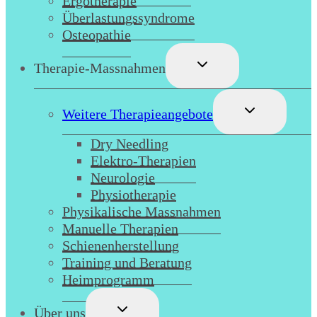
Ergotherapie
Überlastungssyndrome
Osteopathie
Untermenü
Therapie-Massnahmen
umschalten
Untermenü
Weitere Therapieangebote
umschalten
Dry Needling
Elektro-Therapien
Neurologie
Physiotherapie
Physikalische Massnahmen
Manuelle Therapien
Schienenherstellung
Training und Beratung
Heimprogramm
Untermenü
Über uns