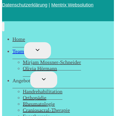
Datenschutzerklärung
|
Mentrix Websolution
Home
Untermenü
Team
umschalten
Mirjam Mossner-Schneider
Olivia Hörmann
Untermenü
Angebot
umschalten
Handrehabilitation
Orthopädie
Rheumatologie
Craniosacral-Therapie