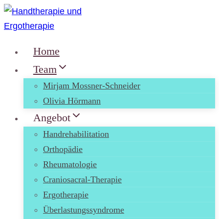
Zum
Inhalt
springen
Home
Team
Mirjam Mossner-Schneider
Olivia Hörmann
Angebot
Handrehabilitation
Orthopädie
Rheumatologie
Craniosacral-Therapie
Ergotherapie
Überlastungssyndrome