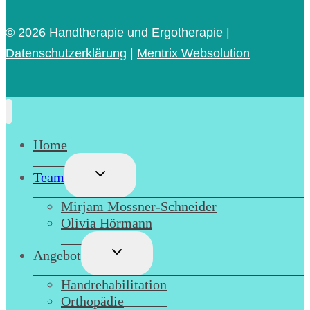
© 2026
Handtherapie und Ergotherapie |
Datenschutzerklärung
|
Mentrix Websolution
Home
Untermenü
Team
umschalten
Mirjam Mossner-Schneider
Olivia Hörmann
Untermenü
Angebot
umschalten
Handrehabilitation
Orthopädie