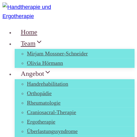
Zum
Inhalt
springen
Home
Team
Mirjam Mossner-Schneider
Olivia Hörmann
Angebot
Handrehabilitation
Orthopädie
Rheumatologie
Craniosacral-Therapie
Ergotherapie
Überlastungssyndrome