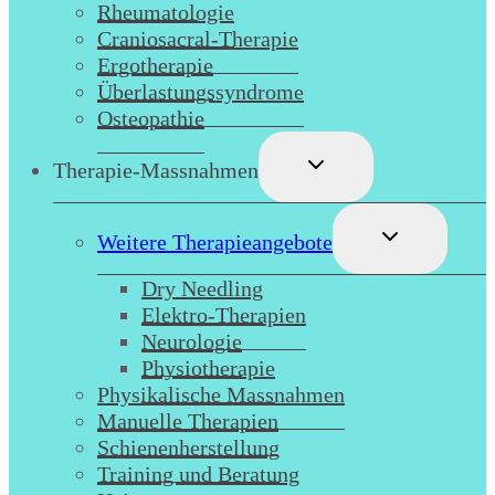
Rheumatologie
Craniosacral-Therapie
Ergotherapie
Überlastungssyndrome
Osteopathie
Untermenü
Therapie-Massnahmen
umschalten
Untermenü
Weitere Therapieangebote
umschalten
Dry Needling
Elektro-Therapien
Neurologie
Physiotherapie
Physikalische Massnahmen
Manuelle Therapien
Schienenherstellung
Training und Beratung